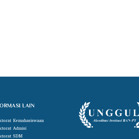
FORMASI LAIN
ktorat Kemahasiswaan
ktorat Admisi
ktorat SDM