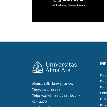
IN
Dire
Dire
Alamat : Jl. Brawijaya 99,
Dire
Yogyakarta 55183
LPP
Telp: (0274) 434 2288, (0274)
KJM
434 2270
Perp