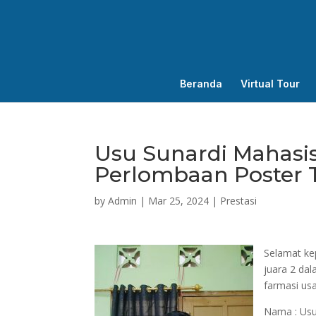
Beranda
Virtual Tour
Usu Sunardi Mahasi
Perlombaan Poster T
by
Admin
|
Mar 25, 2024
|
Prestasi
Selamat ke
juara 2 da
farmasi us
Nama : Usu