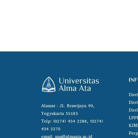
IN
Dire
Dire
Alamat : Jl. Brawijaya 99,
Dire
Yogyakarta 55183
LPP
Telp: (0274) 434 2288, (0274)
KJM
434 2270
Perp
email:
uaa@almaata.ac.id