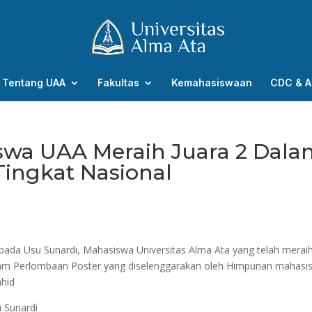
Tentang UAA
Fakultas
Kemahasiswaan
CDC & A
swa UAA Meraih Juara 2 Dala
ingkat Nasional
pada Usu Sunardi, Mahasiswa Universitas Alma Ata yang telah merai
lam Perlombaan Poster yang diselenggarakan oleh Himpunan mahasi
ahid
 Sunardi