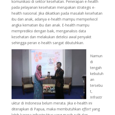
komunikasi di sektor kesehatan. Penerapan e-health
pada pelayanan kesehatan merupakan strategis e-
health nasional. Jika dikaitkan pada masalah kesehatan
ibu dan anak, adanya e-health mampu memperkecil
angka kematian ibu dan anak. E-health mampu
memprediksi dengan baik, menganalisis data
kesehatan dan melakukan deteksi awal penyakit
sehingga peran e-health sangat dibutuhkan.
Namun
di
tengah
kebutuh
an
tersebu
t,
Infrastr
uktur di Indonesia belum merata. Jika e-health ini
diterapkan di Papua, maka membutuhkan
effort
yang
lebih karena infrastruktur yang masih sulit dan