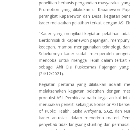
penelitian berbasis pengabdian masyarakat yang
Promotion yang dilakukan di Kapanewon Pajan
perangkat Kapanewon dan Desa, kegiatan penel
kader melakukan pelatihan terkait dengan ASI Ek
“Kader yang mengikuti kegiatan pelatihan ada
Berdomisili di Kapanewon pajangan, mempunya
kedepan, mampu menggunakan teknologi, dan s
Sebelumnya kader sudah memperoleh pengetahu
mencoba untuk menggali lebih dalam terkait d
sebagai Ahli Gizi Puskesmas Pajangan yang
(24/12/2021).
Kegiatan pertama yang dilakukan adalah mela
melaksanakan kegiatan pelatihan dengan met
produksi ASI. Pembicara pada kegiatan kali ini
merupakan peneliti sekaligus konselor ASI berse
of Public Health, Siska Ariftyana, S.Gz, dan N
kader antusias dalam menerima materi. Pe
penyebab tidak langsung stunting dan permasal