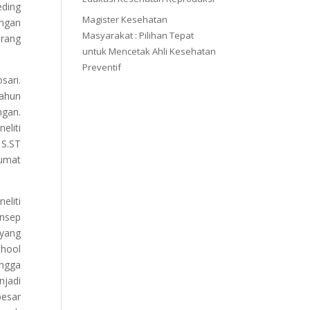
eding
Magister Kesehatan
engan
Masyarakat : Pilihan Tepat
orang
untuk Mencetak Ahli Kesehatan
Preventif
sari.
tahun
ngan.
eliti
 S.ST
umat
eliti
onsep
 yang
chool
ingga
jadi
besar