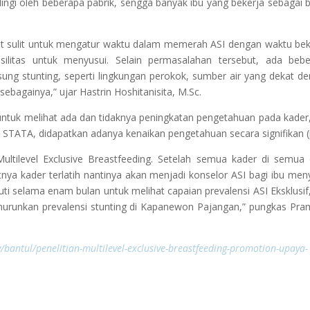
ngi oleh beberapa pabrik, sengga banyak ibu yang bekerja sebagai 
gat sulit untuk mengatur waktu dalam memerah ASI dengan waktu bek
ilitas untuk menyusui. Selain permasalahan tersebut, ada beb
sung stunting, seperti lingkungan perokok, sumber air yang dekat d
sebagainya,” ujar Hastrin Hoshitanisita, M.Sc.
 untuk melihat ada dan tidaknya peningkatan pengetahuan pada kader
 STATA, didapatkan adanya kenaikan pengetahuan secara signifikan 
Multilevel Exclusive Breastfeeding. Setelah semua kader di semua
jutnya kader terlatih nantinya akan menjadi konselor ASI bagi ibu men
ti selama enam bulan untuk melihat capaian prevalensi ASI Eksklusif
nurunkan prevalensi stunting di Kapanewon Pajangan,” pungkas Pra
y/bantul/penelitian-multilevel-exclusive-breastfeeding-promotion-upaya-