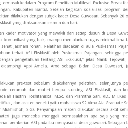
 termasuk kedalam Program Penelitian Multilevel Exclusive Breastfe
gan, Kabupaten Bantul. Setelah kegiatan sosialisasi program d
itian dilakukan dengan subjek kader Desa Guwosari. Sebanyak 20 
sklusif yang dilaksanakan selama dua hari.
lah kader motivator yang mewakili dari setiap dusun di Desa Guwo
i komunikasi yang baik, mampu menjalankan tugas minimal lima 
ehat jasmani rohani. Pelatihan diadakan di aula Puskesmas Paja
an terkait ASI Eksklusif oleh Puskesmas Pajangan, sehingga pen
engan pengetahuan tentang ASI Eksklusif,” jelas Nanik Tejowati,
 didampingi Appi Amelia, Amd sebagai Bidan Desa Guwosari, J
kukan pre-test sebelum dilakukannya pelatihan, selanjutnya pen
ode ceramah dan materi berupa stunting, ASI Eksklusif, dan k
 adalah Hastrin Hoshitanisita, M.Sc, dan Pramitha Sari, RD., MH.Kes
rtifikat, dan asisten peneliti yaitu mahasiswa S2 Alma Ata Graduate S
ur Mukhlishoh, S.Gz. Penyampaian materi dilakukan secara aktif seh
materi juga mencoba menggali permasalahan apa saja yang men
ahan pemberian ASI pada ibu menyusui di desa guwosari. Sebagian 