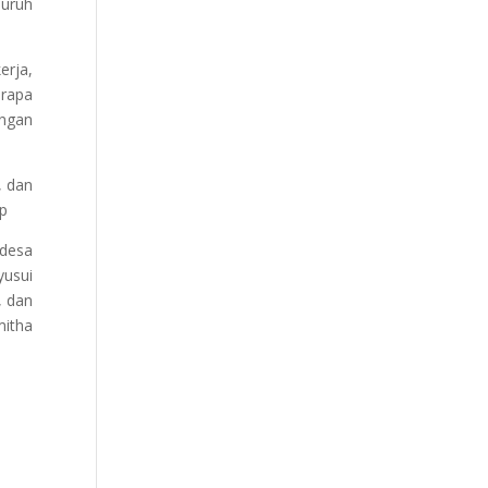
buruh
erja,
erapa
engan
, dan
(p
 desa
yusui
, dan
mitha