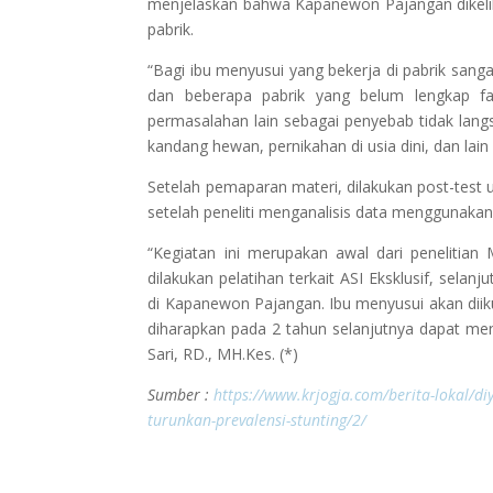
menjelaskan bahwa Kapanewon Pajangan dikelili
pabrik.
“Bagi ibu menyusui yang bekerja di pabrik san
dan beberapa pabrik yang belum lengkap fas
permasalahan lain sebagai penyebab tidak lang
kandang hewan, pernikahan di usia dini, dan lain 
Setelah pemaparan materi, dilakukan post-test
setelah peneliti menganalisis data menggunakan
“Kegiatan ini merupakan awal dari penelitian 
dilakukan pelatihan terkait ASI Eksklusif, selan
di Kapanewon Pajangan. Ibu menyusui akan diiku
diharapkan pada 2 tahun selanjutnya dapat me
Sari, RD., MH.Kes. (*)
Sumber :
https://www.krjogja.com/berita-lokal/di
turunkan-prevalensi-stunting/2/