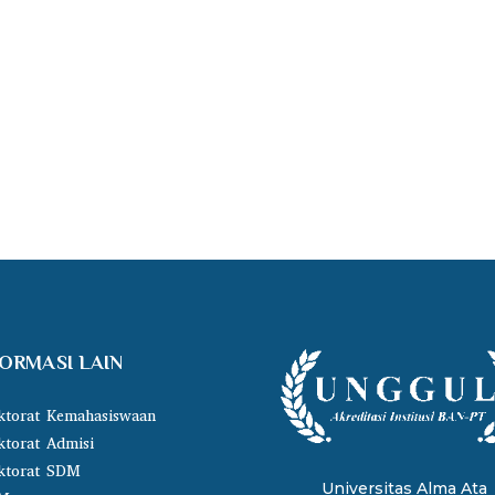
FORMASI LAIN
ktorat Kemahasiswaan
ktorat Admisi
ktorat SDM
Universitas Alma Ata