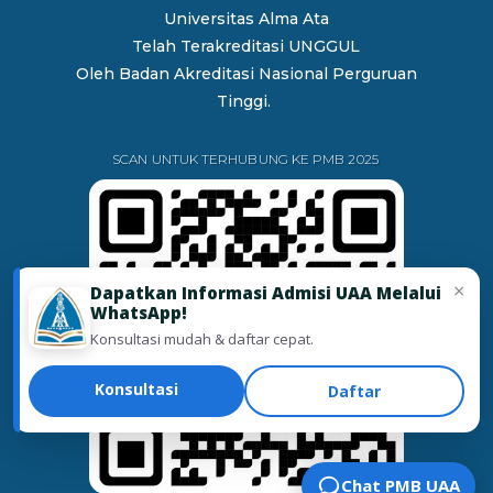
Universitas Alma Ata
Telah Terakreditasi UNGGUL
Oleh
Badan Akreditasi Nasional Perguruan
Tinggi.
SCAN UNTUK TERHUBUNG KE PMB 2025
×
Dapatkan Informasi Admisi UAA Melalui
WhatsApp!
Konsultasi mudah & daftar cepat.
Konsultasi
Daftar
Chat PMB UAA