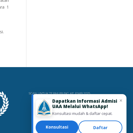
watan
ara 1
si.
SCAN UNTUK TERHUBUNG KE PMB 2025
×
Dapatkan Informasi Admisi
UAA Melalui WhatsApp!
Konsultasi mudah & daftar cepat.
Konsultasi
Daftar