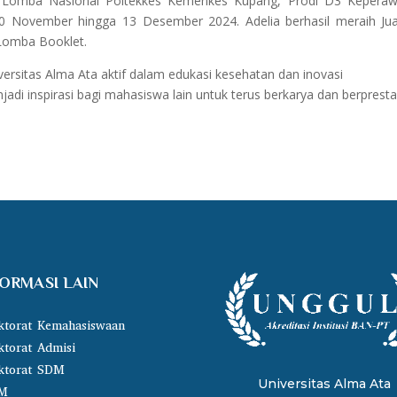
am Lomba Nasional Poltekkes Kemenkes Kupang, Prodi D3 Kepera
20 November hingga 13 Desember 2024. Adelia berhasil meraih Ju
Lomba Booklet.
rsitas Alma Ata aktif dalam edukasi kesehatan dan inovasi
adi inspirasi bagi mahasiswa lain untuk terus berkarya dan berpresta
FORMASI LAIN
ktorat Kemahasiswaan
ktorat Admisi
ktorat SDM
Universitas Alma Ata
M