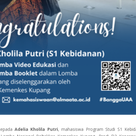
kepada
Adelia Kholila Putri
, mahasiswa Program Studi S1 Kebid