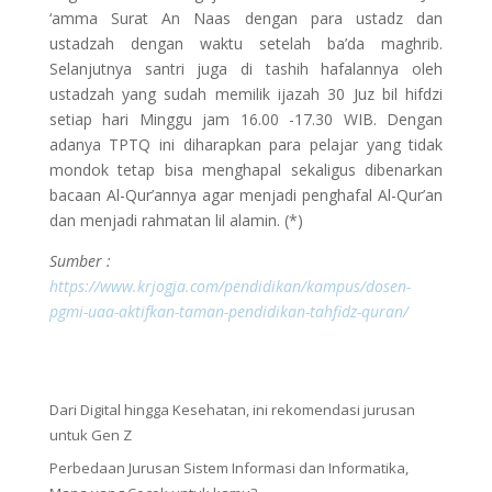
‘amma Surat An Naas dengan para ustadz dan
ustadzah dengan waktu setelah ba’da maghrib.
Selanjutnya santri juga di tashih hafalannya oleh
ustadzah yang sudah memilik ijazah 30 Juz bil hifdzi
setiap hari Minggu jam 16.00 -17.30 WIB. Dengan
adanya TPTQ ini diharapkan para pelajar yang tidak
mondok tetap bisa menghapal sekaligus dibenarkan
bacaan Al-Qur’annya agar menjadi penghafal Al-Qur’an
dan menjadi rahmatan lil alamin. (*)
Sumber :
https://www.krjogja.com/pendidikan/kampus/dosen-
pgmi-uaa-aktifkan-taman-pendidikan-tahfidz-quran/
Dari Digital hingga Kesehatan, ini rekomendasi jurusan
untuk Gen Z
Perbedaan Jurusan Sistem Informasi dan Informatika,