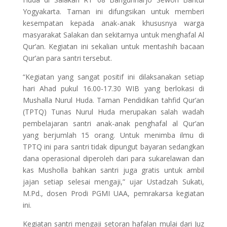
Yogyakarta. Taman ini difungsikan untuk memberi
kesempatan kepada anak-anak khususnya warga
masyarakat Salakan dan sekitarnya untuk menghafal Al
Qur’an. Kegiatan ini sekalian untuk mentashih bacaan
Qur’an para santri tersebut.
“Kegiatan yang sangat positif ini dilaksanakan setiap
hari Ahad pukul 16.00-17.30 WIB yang berlokasi di
Mushalla Nurul Huda. Taman Pendidikan tahfid Qur’an
(TPTQ) Tunas Nurul Huda merupakan salah wadah
pembelajaran santri anak-anak penghafal al Qur’an
yang berjumlah 15 orang. Untuk menimba ilmu di
TPTQ ini para santri tidak dipungut bayaran sedangkan
dana operasional diperoleh dari para sukarelawan dan
kas Musholla bahkan santri juga gratis untuk ambil
jajan setiap selesai mengaji,” ujar Ustadzah Sukati,
M.Pd., dosen Prodi PGMI UAA, pemrakarsa kegiatan
ini.
Kegiatan santri mengaji setoran hafalan mulai dari Juz