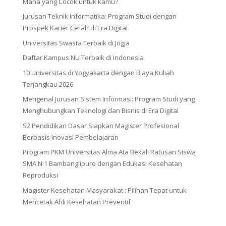
Mana yang Cocok untuk kamu?
Jurusan Teknik Informatika: Program Studi dengan
Prospek Karier Cerah di Era Digital
Universitas Swasta Terbaik di Jogja
Daftar Kampus NU Terbaik di Indonesia
10 Universitas di Yogyakarta dengan Biaya Kuliah
Terjangkau 2026
Mengenal Jurusan Sistem Informasi: Program Studi yang
Menghubungkan Teknologi dan Bisnis di Era Digital
S2 Pendidikan Dasar Siapkan Magister Profesional
Berbasis Inovasi Pembelajaran
Program PKM Universitas Alma Ata Bekali Ratusan Siswa
SMA N 1 Bambanglipuro dengan Edukasi Kesehatan
Reproduksi
Magister Kesehatan Masyarakat : Pilihan Tepat untuk
Mencetak Ahli Kesehatan Preventif