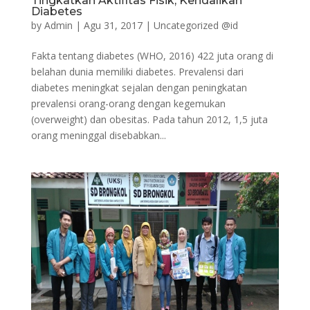
Tingkatkan Aktifitas Fisik, Kendalikan
Diabetes
by
Admin
|
Agu 31, 2017
|
Uncategorized @id
Fakta tentang diabetes (WHO, 2016) 422 juta orang di
belahan dunia memiliki diabetes. Prevalensi dari
diabetes meningkat sejalan dengan peningkatan
prevalensi orang-orang dengan kegemukan
(overweight) dan obesitas. Pada tahun 2012, 1,5 juta
orang meninggal disebabkan...