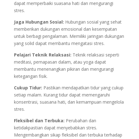
dapat memperbaiki suasana hati dan mengurangi
stres.
Jaga Hubungan Sosial:
Hubungan sosial yang sehat
memberikan dukungan emosional dan kesempatan
untuk berbagi pengalaman. Memiliki jaringan dukungan
yang solid dapat membantu mengatasi stres.
Pelajari Teknik Relaksasi:
Teknik relaksasi seperti
meditasi, pernapasan dalam, atau yoga dapat
membantu menenangkan pikiran dan mengurangi
ketegangan fisik.
Cukup Tidur:
Pastikan mendapatkan tidur yang cukup
setiap malam. Kurang tidur dapat memengaruhi
konsentrasi, suasana hati, dan kemampuan mengelola
stres.
Fleksibel dan Terbuka:
Perubahan dan
ketidakpastian dapat menyebabkan stres.
Mengembangkan sikap fleksibel dan terbuka terhadap