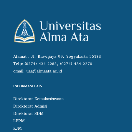
Alamat : Jl. Brawijaya 99, Yogyakarta 55183
Telp: (0274) 434 2288, (0274) 434 2270
email:
uaa@almaata.ac.id
INFORMASI LAIN
Direktorat Kemahasiswaan
Direktorat Admisi
Direktorat SDM
LPPM
KJM