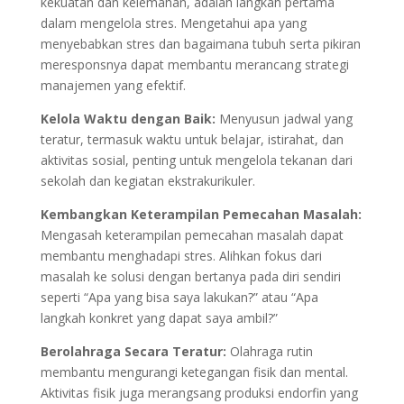
kekuatan dan kelemahan, adalah langkah pertama
dalam mengelola stres. Mengetahui apa yang
menyebabkan stres dan bagaimana tubuh serta pikiran
meresponsnya dapat membantu merancang strategi
manajemen yang efektif.
Kelola Waktu dengan Baik:
Menyusun jadwal yang
teratur, termasuk waktu untuk belajar, istirahat, dan
aktivitas sosial, penting untuk mengelola tekanan dari
sekolah dan kegiatan ekstrakurikuler.
Kembangkan Keterampilan Pemecahan Masalah:
Mengasah keterampilan pemecahan masalah dapat
membantu menghadapi stres. Alihkan fokus dari
masalah ke solusi dengan bertanya pada diri sendiri
seperti “Apa yang bisa saya lakukan?” atau “Apa
langkah konkret yang dapat saya ambil?”
Berolahraga Secara Teratur:
Olahraga rutin
membantu mengurangi ketegangan fisik dan mental.
Aktivitas fisik juga merangsang produksi endorfin yang