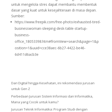
untuk mengelola stres dapat membantu membentuk
dasar yang kuat untuk kesejahteraan di masa depan.
Sumber:
https://www.freepik.com/free-photo/exhausted-tired-
businesswoman-sleeping-desk-table-startup-
business-
office_18053398.htm#fromView=search&page=1&p
osition=1&uuid=cce38aec-6b27-4422-be46-
6d411d6acb3e
Dari Digital hingga Kesehatan, ini rekomendasi jurusan
untuk Gen Z
Perbedaan Jurusan Sistem Informasi dan Informatika,
Mana yang Cocok untuk kamu?
Jurusan Teknik Informatika: Program Studi dengan