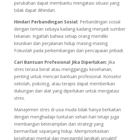
perubahan dapat membantu mengatasi situasi yang
tidak dapat dihindari.
Hindari Perbandingan Sosial:
Perbandingan sosial
dengan teman sebaya kadang-kadang menjadi sumber
tekanan. Ingatlah bahwa setiap orang memiliki
keunikan dan perjalanan hidup masing-masing.
Fokuslah pada perkembangan dan pencapaian pribadi.
Cari Bantuan Profesional Jika Diperlukan:
Jika
stres terasa berat atau mengganggu keseharian,
penting untuk mencari bantuan profesional. Konselor
sekolah, psikolog, atau terapis dapat memberikan
dukungan dan alat yang diperlukan untuk mengatasi
stres.
Manajemen stres di usia muda tidak hanya berkaitan
dengan menghadapi tuntutan sehari-hari tetapi juga
membangun keterampilan dan strategi yang
bermanfaat sepanjang hidup. Memprioritaskan
kesehatan mental dan mengambil langkah proaktif