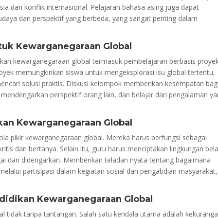
 dan konflik internasional. Pelajaran bahasa asing juga dapat
daya dan perspektif yang berbeda, yang sangat penting dalam
tuk Kewarganegaraan Global
ikan kewarganegaraan global termasuk pembelajaran berbasis proye
oyek memungkinkan siswa untuk mengeksplorasi isu global tertentu,
mencari solusi praktis. Diskusi kelompok memberikan kesempatan bag
endengarkan perspektif orang lain, dan belajar dari pengalaman y
an Kewarganegaraan Global
la pikir kewarganegaraan global. Mereka harus berfungsi sebagai
ritis dan bertanya. Selain itu, guru harus menciptakan lingkungan bela
rgai dan didengarkan. Memberikan teladan nyata tentang bagaimana
elalui partisipasi dalam kegiatan sosial dan pengabdian masyarakat,
ndidikan Kewarganegaraan Global
l tidak tanpa tantangan. Salah satu kendala utama adalah kekurang