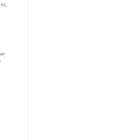
ini,
g
kan
a