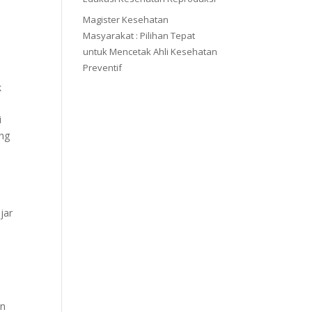
Magister Kesehatan
Masyarakat : Pilihan Tepat
untuk Mencetak Ahli Kesehatan
Preventif
k
i
ang
jar
an