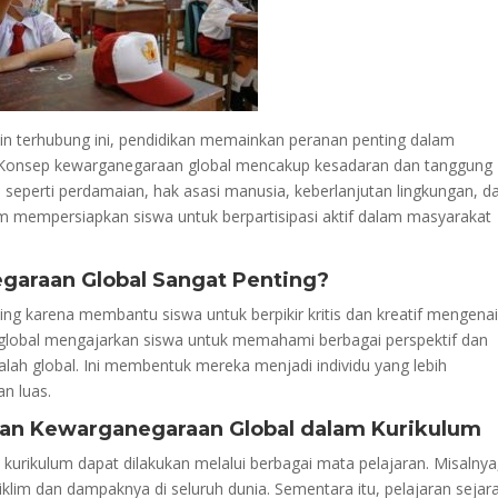
n terhubung ini, pendidikan memainkan peranan penting dalam
. Konsep kewarganegaraan global mencakup kesadaran dan tanggung
 seperti perdamaian, hak asasi manusia, keberlanjutan lingkungan, d
lam mempersiapkan siswa untuk berpartisipasi aktif dalam masyarakat
araan Global Sangat Penting?
ng karena membantu siswa untuk berpikir kritis dan kreatif mengenai
k global mengajarkan siswa untuk memahami berbagai perspektif dan
lah global. Ini membentuk mereka menjadi individu yang lebih
n luas.
kan Kewarganegaraan Global dalam Kurikulum
kurikulum dapat dilakukan melalui berbagai mata pelajaran. Misalnya
lim dan dampaknya di seluruh dunia. Sementara itu, pelajaran sejar