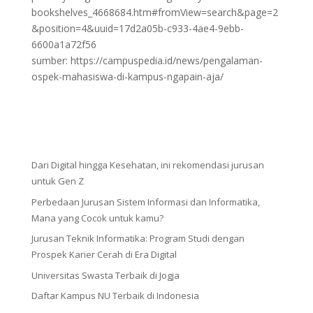
bookshelves_4668684.htm#fromView=search&page=2
&position=4&uuid=17d2a05b-c933-4ae4-9ebb-
6600a1a72f56
sumber: https://campuspedia.id/news/pengalaman-
ospek-mahasiswa-di-kampus-ngapain-aja/
Dari Digital hingga Kesehatan, ini rekomendasi jurusan
untuk Gen Z
Perbedaan Jurusan Sistem Informasi dan Informatika,
Mana yang Cocok untuk kamu?
Jurusan Teknik Informatika: Program Studi dengan
Prospek Karier Cerah di Era Digital
Universitas Swasta Terbaik di Jogja
Daftar Kampus NU Terbaik di Indonesia