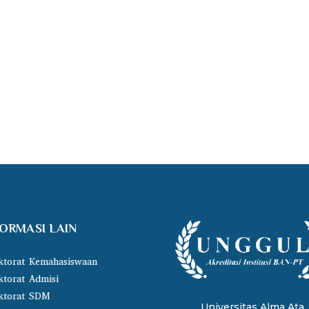
FORMASI LAIN
ktorat Kemahasiswaan
ktorat Admisi
ktorat SDM
Universitas Alma Ata