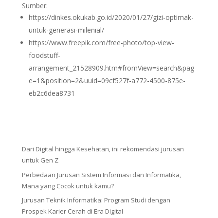
Sumber:
https://dinkes.okukab.go.id/2020/01/27/gizi-optimak-
untuk-generasi-milenial/
https://www.freepik.com/free-photo/top-view-
foodstuff-
arrangement_21528909.htm#fromView=search&pag
e=1&position=2&uuid=09cf527f-a772-4500-875e-
eb2c6dea8731
Dari Digital hingga Kesehatan, ini rekomendasi jurusan
untuk Gen Z
Perbedaan Jurusan Sistem Informasi dan Informatika,
Mana yang Cocok untuk kamu?
Jurusan Teknik Informatika: Program Studi dengan
Prospek Karier Cerah di Era Digital