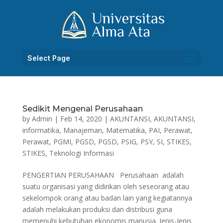
Select Page
Sedikit Mengenal Perusahaan
by
Admin
|
Feb 14, 2020
|
AKUNTANSI
,
AKUNTANSI
,
informatika
,
Manajeman
,
Matematika
,
PAI
,
Perawat
,
Perawat
,
PGMI
,
PGSD
,
PGSD
,
PSIG
,
PSY
,
SI
,
STIKES
,
STIKES
,
Teknologi Informasi
PENGERTIAN PERUSAHAAN Perusahaan adalah
suatu organisasi yang didirikan oleh seseorang atau
sekelompok orang atau badan lain yang kegiatannya
adalah melakukan produksi dan distribusi guna
memenuhi kebutuhan ekonomis manusia. Jenis-Jenis