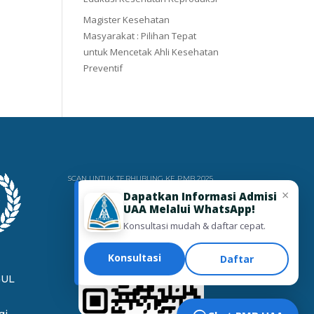
Magister Kesehatan
Masyarakat : Pilihan Tepat
untuk Mencetak Ahli Kesehatan
Preventif
SCAN UNTUK TERHUBUNG KE PMB 2025
×
Dapatkan Informasi Admisi
UAA Melalui WhatsApp!
Konsultasi mudah & daftar cepat.
Konsultasi
Daftar
GUL