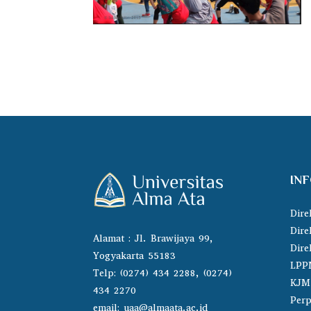
IN
Dire
Dire
Alamat : Jl. Brawijaya 99,
Dire
Yogyakarta 55183
LPP
Telp: (0274) 434 2288, (0274)
KJM
434 2270
Perp
email:
uaa@almaata.ac.id