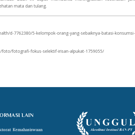
hatan mata dan tulang.
ikhealth/d-7762380/5-kelompok-orang-yang-sebaiknya-batasi-konsumsi
/foto/fotografi-fokus-selektif-irisan-alpukat-1759055/
FORMASI LAIN
ktorat Kemahasiswaan