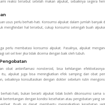
lami reaksi tersebut setelah makan alpukat, sebaiknya segera hen
aan
n usus perlu berhati-hati. Konsumsi alpukat dalam jumlah banyak 
uk menghindari hal tersebut, cukup konsumsi setengah buah alpuka
uga perlu membatasi konsumsi alpukat. Pasalnya, alpukat menga
i sel-sel liver jika tidak dicerna dengan baik oleh tubuh.
 Pengobatan
n obat antiinflamasi nonsteroid, bisa kehilangan efektivitasnya
 itu, alpukat juga bisa meningkatkan efek samping dari obat pe
an, sebaiknya konsultasikan dengan dokter sebelum rutin mengon
rhati-hati, bukan berarti alpukat tidak boleh dikonsumsi sama se
ak bertentangan dengan kondisi kesehatan atau pengobatan yang s
 manfaat. Buah ini dapat membantu meningkatkan kesehatan jan