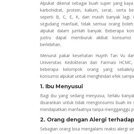
Alpukat dikenal sebagai buah super yang kaya n
karbohidrat, protein, kalium, serat, serta be
seperti B, C, E, K, dan masih banyak lagi. 
segudang manfaat, tidak semua orang bole
alpukat dalam jumlah banyak. Beberapa kond
justru dapat memburuk akibat konsumsi 
berlebihan.
Menurut pakar kesehatan Huynh Tan Vu dar
Universitas Kedokteran dan Farmasi HCMC,
beberapa kelompok orang yang sebaikn
konsumsi alpukat untuk menghindari efek samping
1. Ibu Menyusui
Bagi ibu yang sedang menyusui, terlalu bany
disarankan untuk tidak mengonsumsi buah ini s
mendapatkan manfaatnya tanpa mengganggu pr
2. Orang dengan Alergi terhadap
Sebagian orang bisa mengalami reaksi alergi s