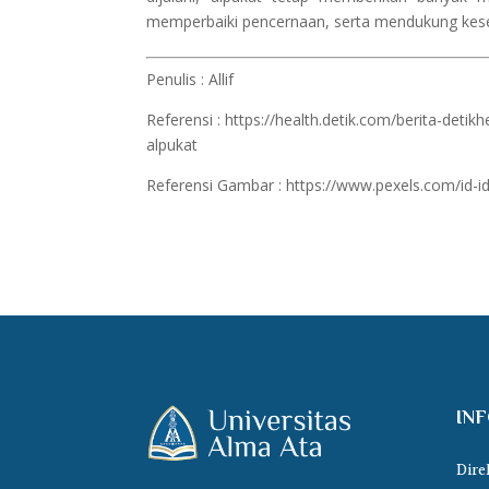
memperbaiki pencernaan, serta mendukung kese
Penulis : Allif
Referensi :
https://health.detik.com/berita-det
alpukat
Referensi Gambar :
https://www.pexels.com/id-id
IN
Dire