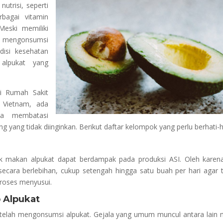
utrisi, seperti
rbagai vitamin
Meski memiliki
h mengonsumsi
isi kesehatan
alpukat yang
i Rumah Sakit
 Vietnam, ada
ya membatasi
 yang tidak diinginkan. Berikut daftar kelompok yang perlu berhati-h
ak makan alpukat dapat berdampak pada produksi ASI. Oleh karena
ecara berlebihan, cukup setengah hingga satu buah per hari agar 
oses menyusui.
 Alpukat
etelah mengonsumsi alpukat. Gejala yang umum muncul antara lain 