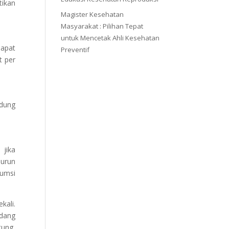
tikan
Magister Kesehatan
Masyarakat : Pilihan Tepat
untuk Mencetak Ahli Kesehatan
dapat
Preventif
t per
ndung
 jika
nurun
sumsi
kali.
edang
tung,