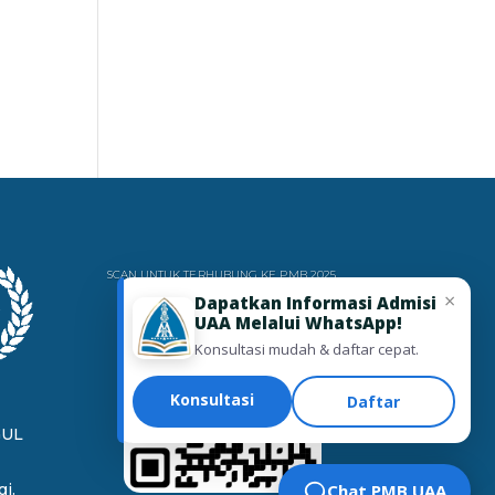
SCAN UNTUK TERHUBUNG KE PMB 2025
×
Dapatkan Informasi Admisi
UAA Melalui WhatsApp!
Konsultasi mudah & daftar cepat.
Konsultasi
Daftar
GUL
i.
Chat PMB UAA