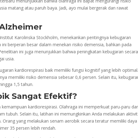
an terbaru menunjukkan bahwa olahraga ini dapat mengurangi risiko
sia matang atau paruh baya. Jadi, ayo mulai bergerak dan rawat
Alzheimer
i Institut Karolinska Stockholm, menekankan pentingnya kebugaran
n ini berperan besar dalam menekan risiko demensia, bahkan pada
. Penelitian ini juga menunjukkan bahwa peningkatan kebugaran secar
ai usia.
ran kardiorespirasi baik memiliki fungsi kognitif yang lebih optimal
nya memiliki risiko demensia sebesar 0,6 persen. Selain itu, kebugara
ingga 1,5 tahun.
k Sangat Efektif?
an kemampuan kardiorespirasi. Olahraga ini memperkuat paru-paru da
m tubuh. Selain itu, latihan ini memungkinkan Anda melakukan aktivi
ah. Orang yang melakukan senam aerobik secara teratur memiliki daya
heimer 35 persen lebih rendah.