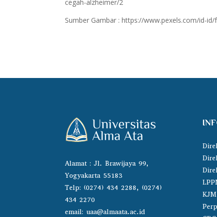
cegah-alzheimer/2
Sumber Gambar :
https://www.pexels.com/id-i
IN
Dire
Dire
Alamat : Jl. Brawijaya 99,
Dire
Yogyakarta 55183
LPP
Telp: (0274) 434 2288, (0274)
KJM
434 2270
Perp
email:
uaa@almaata.ac.id