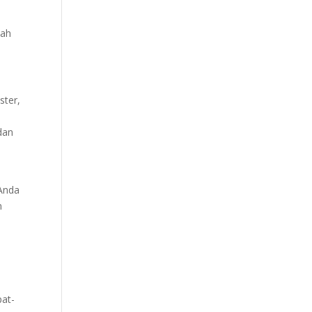
dah
ster,
dan
 Anda
n
at-