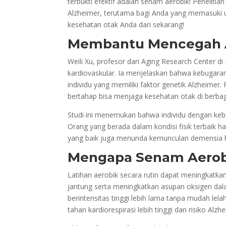
terbukti efektif adalah senam aerobik! Peneliti
Alzheimer, terutama bagi Anda yang memasuki u
kesehatan otak Anda dari sekarang!
Membantu Mencegah 
Weili Xu, profesor dari Aging Research Center d
kardiovaskular. Ia menjelaskan bahwa kebugara
individu yang memiliki faktor genetik Alzheimer
bertahap bisa menjaga kesehatan otak di berbag
Studi ini menemukan bahwa individu dengan kebuga
Orang yang berada dalam kondisi fisik terbaik ha
yang baik juga menunda kemunculan demensia h
Mengapa Senam Aerobi
Latihan aerobik secara rutin dapat meningkatk
jantung serta meningkatkan asupan oksigen dala
berintensitas tinggi lebih lama tanpa mudah lel
tahan kardiorespirasi lebih tinggi dan risiko Alz