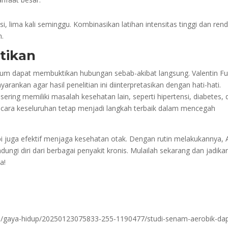
, lima kali seminggu. Kombinasikan latihan intensitas tinggi dan ren
n.
tikan
belum dapat membuktikan hubungan sebab-akibat langsung. Valentin Fu
rankan agar hasil penelitian ini diinterpretasikan dengan hati-hati.
ering memiliki masalah kesehatan lain, seperti hipertensi, diabetes, 
secara keseluruhan tetap menjadi langkah terbaik dalam mencegah
 juga efektif menjaga kesehatan otak. Dengan rutin melakukannya,
ngi diri dari berbagai penyakit kronis. Mulailah sekarang dan jadika
a!
m/gaya-hidup/20250123075833-255-1190477/studi-senam-aerobik-dap