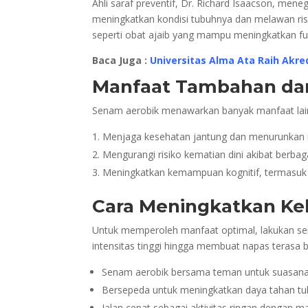
Ahli saraf preventif, Dr. Richard Isaacson, men
meningkatkan kondisi tubuhnya dan melawan ris
seperti obat ajaib yang mampu meningkatkan fun
Baca Juga :
Universitas Alma Ata Raih Akr
Manfaat Tambahan dar
Senam aerobik menawarkan banyak manfaat lain,
Menjaga kesehatan jantung dan menurunkan ri
Mengurangi risiko kematian dini akibat berbaga
Meningkatkan kemampuan kognitif, termasuk d
Cara Meningkatkan Keb
Untuk memperoleh manfaat optimal, lakukan sen
intensitas tinggi hingga membuat napas terasa b
Senam aerobik bersama teman untuk suasana
Bersepeda untuk meningkatkan daya tahan tu
Jalan cepat sebagai aktivitas ringan dengan m