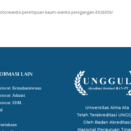
d/foto/wanita-perempuan-kaum-wanita-peregangan-6926056/
FORMASI LAIN
ktorat Kemahasiswaan
ktorat Admisi
ktorat SDM
Universitas Alma Ata
M
Telah Terakreditasi UNG
Oleh
Badan Akreditasi
ustakaan
Nasional Perguruan Tingg