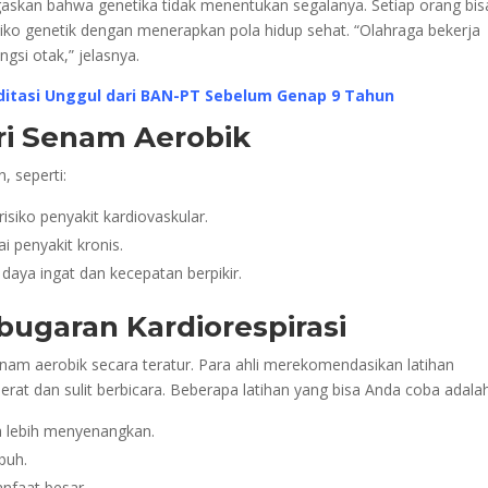
egaskan bahwa genetika tidak menentukan segalanya. Setiap orang bis
iko genetik dengan menerapkan pola hidup sehat. “Olahraga bekerja
gsi otak,” jelasnya.
editasi Unggul dari BAN-PT Sebelum Genap 9 Tahun
i Senam Aerobik
 seperti:
siko penyakit kardiovaskular.
i penyakit kronis.
aya ingat dan kecepatan berpikir.
ugaran Kardiorespirasi
am aerobik secara teratur. Para ahli merekomendasikan latihan
erat dan sulit berbicara. Beberapa latihan yang bisa Anda coba adalah
 lebih menyenangkan.
buh.
anfaat besar.