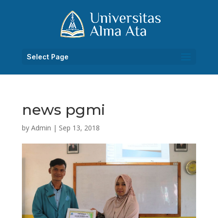
Select Page
news pgmi
by
Admin
|
Sep 13, 2018