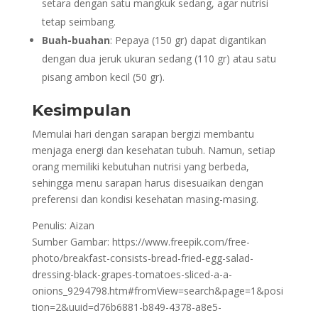
setara dengan satu mangkuk sedang, agar nutrisi
tetap seimbang.
Buah-buahan
: Pepaya (150 gr) dapat digantikan
dengan dua jeruk ukuran sedang (110 gr) atau satu
pisang ambon kecil (50 gr).
Kesimpulan
Memulai hari dengan sarapan bergizi membantu
menjaga energi dan kesehatan tubuh. Namun, setiap
orang memiliki kebutuhan nutrisi yang berbeda,
sehingga menu sarapan harus disesuaikan dengan
preferensi dan kondisi kesehatan masing-masing.
Penulis: Aizan
Sumber Gambar: https://www.freepik.com/free-
photo/breakfast-consists-bread-fried-egg-salad-
dressing-black-grapes-tomatoes-sliced-a-a-
onions_9294798.htm#fromView=search&page=1&posi
tion=2&uuid=d76b6881-b849-4378-a8e5-