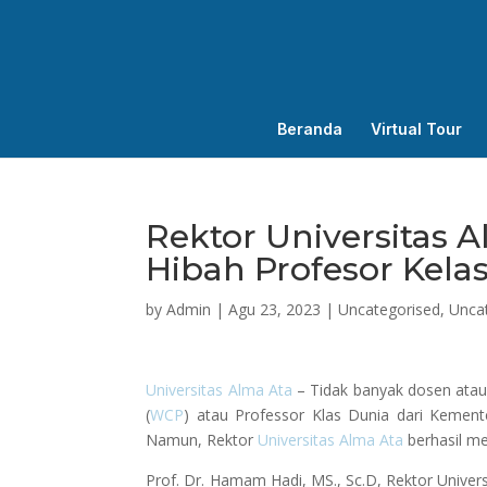
Beranda
Virtual Tour
Rektor Universitas 
Hibah Profesor Kela
by
Admin
|
Agu 23, 2023
|
Uncategorised
,
Unca
Universitas Alma Ata
– Tidak banyak dosen atau
(
WCP
) atau Professor Klas Dunia dari Kemente
Namun, Rektor
Universitas Alma Ata
berhasil me
Prof. Dr. Hamam Hadi, MS., Sc.D, Rektor Univers