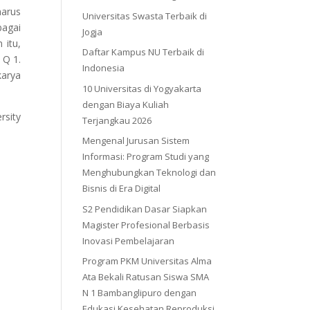
harus
Universitas Swasta Terbaik di
bagai
Jogja
 itu,
Daftar Kampus NU Terbaik di
 Q 1.
Indonesia
karya
10 Universitas di Yogyakarta
dengan Biaya Kuliah
rsity
Terjangkau 2026
Mengenal Jurusan Sistem
Informasi: Program Studi yang
Menghubungkan Teknologi dan
Bisnis di Era Digital
S2 Pendidikan Dasar Siapkan
Magister Profesional Berbasis
Inovasi Pembelajaran
Program PKM Universitas Alma
Ata Bekali Ratusan Siswa SMA
N 1 Bambanglipuro dengan
Edukasi Kesehatan Reproduksi