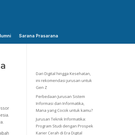
lumni
Sarana Prasarana
ma
Dari Digital hingga Kesehatan,
ini rekomendasi jurusan untuk
Gen Z
Perbedaan Jurusan Sistem
Informasi dan Informatika,
essor
Mana yang Cocok untuk kamu?
esia.
Jurusan Teknik Informatika:
a.
Program Studi dengan Prospek
hibah
Karier Cerah di Era Digital