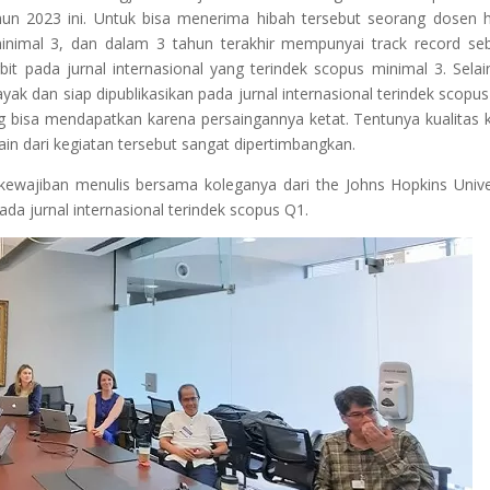
hun 2023 ini. Untuk bisa menerima hibah tersebut seorang dosen 
nimal 3, dan dalam 3 tahun terakhir mempunyai track record se
bit pada jurnal internasional yang terindek scopus minimal 3. Selain
k dan siap dipublikasikan pada jurnal internasional terindek scopus
g bisa mendapatkan karena persaingannya ketat. Tentunya kualitas 
lain dari kegiatan tersebut sangat dipertimbangkan.
ajiban menulis bersama koleganya dari the Johns Hopkins Unive
ada jurnal internasional terindek scopus Q1.