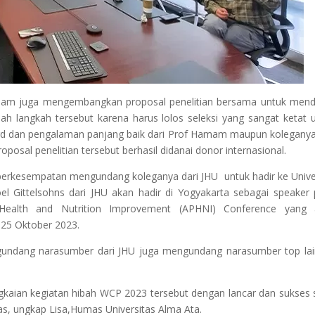
Hamam juga mengembangkan proposal penelitian bersama untuk men
dah langkah tersebut karena harus lolos seleksi yang sangat ketat 
rd dan pengalaman panjang baik dari Prof Hamam maupun koleganya
osal penelitian tersebut berhasil didanai donor internasional.
berkesempatan mengundang koleganya dari JHU untuk hadir ke Unive
el Gittelsohns dari JHU akan hadir di Yogyakarta sebagai speaker
n Health and Nutrition Improvement (APHNI) Conference yang 
 25 Oktober 2023.
gundang narasumber dari JHU juga mengundang narasumber top la
aian kegiatan hibah WCP 2023 tersebut dengan lancar dan sukses 
s, ungkap Lisa,Humas Universitas Alma Ata.