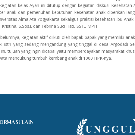
egiatan kelas Ayah ini ditutup dengan kegiatan diskusi Kesehatan 
ter anak dan pemenuhan kebutuhan kesehatan anak diberikan lan
iversitas Alma Ata Yogyakarta sekaligus praktisi kesehatan Ibu Anak
ristina, S.Sos.i. dan Febrina Suci Hati, SST., MPH
lumnya, kegiatan aktif diikuti oleh bapak-bapak yang memiliki anak
ki istri yang sedang mengandung yang tinggal di desa Argodadi S
 ini, tujuan yang ingin dicapai yaitu memberdayakan masyarakat khu
 nyata mendukung tumbuh kembang anak di 1000 HPK-nya.
FORMASI LAIN