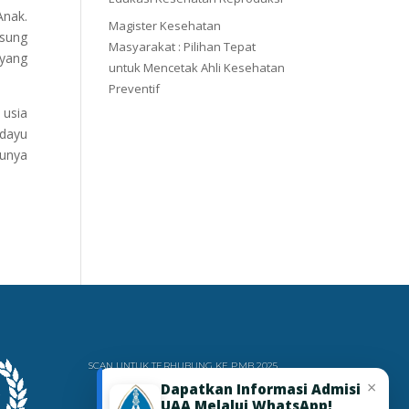
Anak.
Magister Kesehatan
gsung
Masyarakat : Pilihan Tepat
 yang
untuk Mencetak Ahli Kesehatan
Preventif
 usia
edayu
sunya
SCAN UNTUK TERHUBUNG KE PMB 2025
×
Dapatkan Informasi Admisi
UAA Melalui WhatsApp!