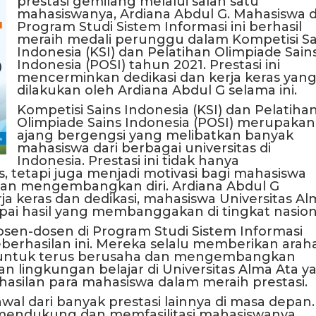
prestasi gemilang melalui salah satu
mahasiswanya, Ardiana Abdul G. Mahasiswa d
Program Studi Sistem Informasi ini berhasil
meraih medali perunggu dalam Kompetisi Sa
Indonesia (KSI) dan Pelatihan Olimpiade Sain
Indonesia (POSI) tahun 2021. Prestasi ini
mencerminkan dedikasi dan kerja keras yan
dilakukan oleh Ardiana Abdul G selama ini.
Kompetisi Sains Indonesia (KSI) dan Pelatiha
Olimpiade Sains Indonesia (POSI) merupakan
ajang bergengsi yang melibatkan banyak
mahasiswa dari berbagai universitas di
Indonesia. Prestasi ini tidak hanya
tetapi juga menjadi motivasi bagi mahasiswa
 dan mengembangkan diri. Ardiana Abdul G
 keras dan dedikasi, mahasiswa Universitas Al
i hasil yang membanggakan di tingkat nasion
sen-dosen di Program Studi Sistem Informasi
berhasilan ini. Mereka selalu memberikan arah
 untuk terus berusaha dan mengembangkan
dan lingkungan belajar di Universitas Alma Ata y
asilan para mahasiswa dalam meraih prestasi.
al dari banyak prestasi lainnya di masa depan.
s mendukung dan memfasilitasi mahasiswanya