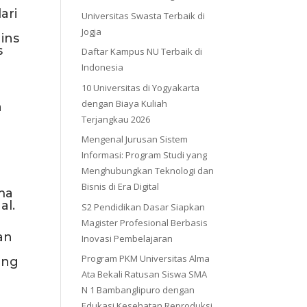
ari
Universitas Swasta Terbaik di
Jogja
ins
s
Daftar Kampus NU Terbaik di
Indonesia
g
10 Universitas di Yogyakarta
dengan Biaya Kuliah
n
Terjangkau 2026
Mengenal Jurusan Sistem
Informasi: Program Studi yang
Menghubungkan Teknologi dan
Bisnis di Era Digital
ma
al.
S2 Pendidikan Dasar Siapkan
Magister Profesional Berbasis
an
Inovasi Pembelajaran
Program PKM Universitas Alma
ang
Ata Bekali Ratusan Siswa SMA
N 1 Bambanglipuro dengan
Edukasi Kesehatan Reproduksi