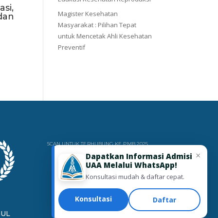
si,
Magister Kesehatan
dan
Masyarakat : Pilihan Tepat
untuk Mencetak Ahli Kesehatan
Preventif
SCAN UNTUK TERHUBUNG KE PMB 2025
×
Dapatkan Informasi Admisi
UAA Melalui WhatsApp!
Konsultasi mudah & daftar cepat.
Konsultasi
Daftar
GUL