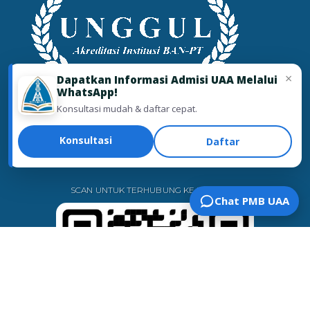
×
Dapatkan Informasi Admisi UAA Melalui
WhatsApp!
Universitas Alma Ata
Konsultasi mudah & daftar cepat.
Telah Terakreditasi UNGGUL
Oleh
Badan Akreditasi Nasional Perguruan
Konsultasi
Daftar
Tinggi.
SCAN UNTUK TERHUBUNG KE PMB 2025
Chat PMB UAA