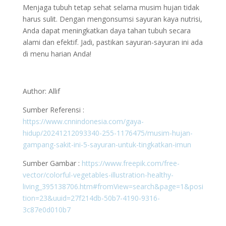
Menjaga tubuh tetap sehat selama musim hujan tidak
harus sulit. Dengan mengonsumsi sayuran kaya nutrisi,
Anda dapat meningkatkan daya tahan tubuh secara
alami dan efektif. Jadi, pastikan sayuran-sayuran ini ada
di menu harian Anda!
Author: Allif
Sumber Referensi :
https://www.cnnindonesia.com/gaya-
hidup/20241212093340-255-1176475/musim-hujan-
gampang-sakit-ini-5-sayuran-untuk-tingkatkan-imun
Sumber Gambar :
https://www.freepik.com/free-
vector/colorful-vegetables-illustration-healthy-
living_395138706.htm#fromView=search&page=1&posi
tion=23&uuid=27f214db-50b7-4190-9316-
3c87e0d010b7