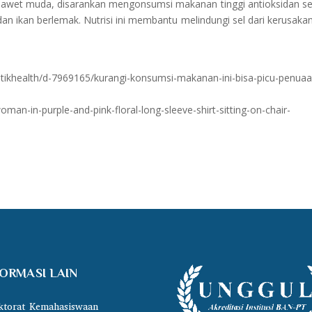
an awet muda, disarankan mengonsumsi makanan tinggi antioksidan se
an ikan berlemak. Nutrisi ini membantu melindungi sel dari kerusaka
-detikhealth/d-7969165/kurangi-konsumsi-makanan-ini-bisa-picu-penua
n-in-purple-and-pink-floral-long-sleeve-shirt-sitting-on-chair-
FORMASI LAIN
ktorat Kemahasiswaan