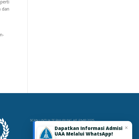
perti
n dan
an-
SCAN UNTUK TERHUBUNG KE PMB 2025
×
Dapatkan Informasi Admisi
UAA Melalui WhatsApp!