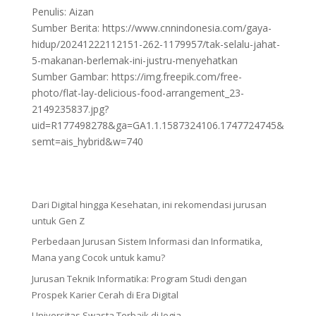
Penulis: Aizan
Sumber Berita: https://www.cnnindonesia.com/gaya-
hidup/20241222112151-262-1179957/tak-selalu-jahat-
5-makanan-berlemak-ini-justru-menyehatkan
Sumber Gambar: https://img.freepik.com/free-
photo/flat-lay-delicious-food-arrangement_23-
2149235837.jpg?
uid=R177498278&ga=GA1.1.1587324106.1747724745&
semt=ais_hybrid&w=740
Dari Digital hingga Kesehatan, ini rekomendasi jurusan
untuk Gen Z
Perbedaan Jurusan Sistem Informasi dan Informatika,
Mana yang Cocok untuk kamu?
Jurusan Teknik Informatika: Program Studi dengan
Prospek Karier Cerah di Era Digital
Universitas Swasta Terbaik di Jogja