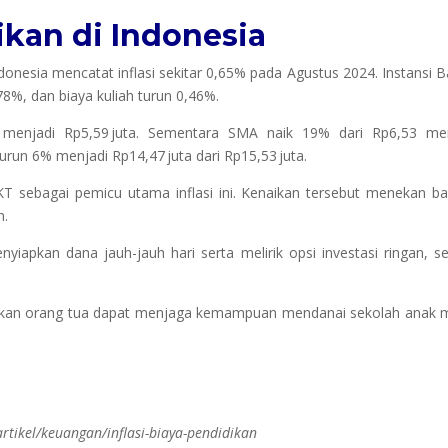
ikan di Indonesia
ndonesia mencatat inflasi sekitar 0,65% pada Agustus 2024. Instansi 
78%, dan biaya kuliah turun 0,46%
.
 menjadi Rp5,59 juta. Sementara SMA naik 19% dari Rp6,53 men
 turun 6% menjadi Rp14,47 juta dari Rp15,53 juta
.
T sebagai pemicu utama inflasi ini. Kenaikan tersebut menekan b
n.
yiapkan dana jauh-jauh hari serta melirik opsi investasi ringan, se
apkan orang tua dapat menjaga kemampuan mendanai sekolah anak 
artikel/keuangan/inflasi-biaya-pendidikan