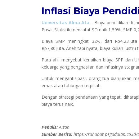
Inflasi Biaya Pendid
Universitas Alma Ata
–
Biaya pendidikan di I
Pusat Statistik mencatat SD naik 1,59%, SMP 0,
Biaya SMP meningkat 32%, dari Rp4,23 juta
Rp7,80 juta. Aneh tapi nyata, biaya kuliah justru
Para ahli menyebut kenaikan biaya SPP dan UK
keluarga yang penghasilan dan inflasinya stagna
Untuk mengantisipasi, orang tua dianjurkan men
emas atau tabungan terpisah
.
Dengan strategi pendanaan yang tepat, dihar
biaya terus naik.
Penulis:
Aizan
Sumber Berita:
https://sahabat.pegadaian.co.id/