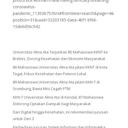
photo/sick-woman-mask-having-difficulty-breathing-
coronavirus-
pandemic_11303675.htm#fromView=search&page=4&
position=31&uuid=33203185-0aea-4bf1-bf66-
15de6d56c942
Universitas Alma Ata Terjunkan 85 Mahasiswa KKNT ke
Brebes, Dorong Kesehatan dan Ekonomi Masyarakat
86 Mahasiswa Universitas Alma Ata Jalani KKNT di Kota
Tegal, Fokus Kesehatan dan Potensi Lokal
89 Mahasiswa Universitas Alma Ata Jalani KKN-T di
Srumbung, Bawa Misi Cegah PTM
KKN-T Universitas Alma Ata di Kendal, 87 Mahasiswa
Didorong Ciptakan Dampak bagi Masyarakat
Dari Digital hingga Kesehatan, ini rekomendasi jurusan
untuk Gen Z
Perbedaan Jurusan Sistem Informasi dan Informatika,