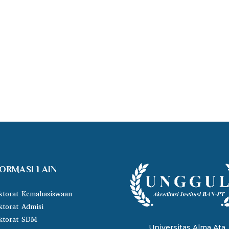
FORMASI LAIN
ktorat Kemahasiswaan
ktorat Admisi
ktorat SDM
Universitas Alma Ata