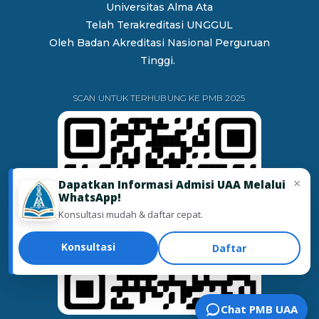
Universitas Alma Ata
Telah Terakreditasi UNGGUL
Oleh
Badan Akreditasi Nasional Perguruan
Tinggi.
SCAN UNTUK TERHUBUNG KE PMB 2025
×
Dapatkan Informasi Admisi UAA Melalui
WhatsApp!
Konsultasi mudah & daftar cepat.
Konsultasi
Daftar
Chat PMB UAA