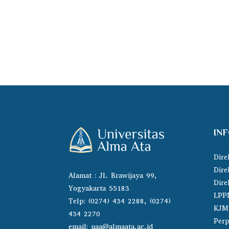
IN
Dire
Dire
Alamat : Jl. Brawijaya 99,
Dire
Yogyakarta 55183
LPP
Telp: (0274) 434 2288, (0274)
KJM
434 2270
Perp
email:
uaa@almaata.ac.id