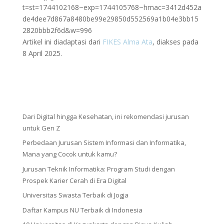
t=st=1744102168~exp=1744105768~hmac=3412d452a
de4dee7d867a8480be99e29850d552569a1b04e3bb15
2820bbb2f6d&w=996
Artikel ini diadaptasi dari
FIKES Alma Ata
, diakses pada
8 April 2025.
Dari Digital hingga Kesehatan, ini rekomendasi jurusan
untuk Gen Z
Perbedaan Jurusan Sistem Informasi dan Informatika,
Mana yang Cocok untuk kamu?
Jurusan Teknik Informatika: Program Studi dengan
Prospek Karier Cerah di Era Digital
Universitas Swasta Terbaik di Jogja
Daftar Kampus NU Terbaik di Indonesia