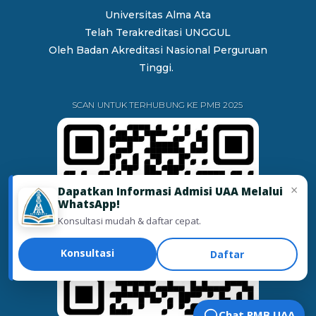
Universitas Alma Ata
Telah Terakreditasi UNGGUL
Oleh
Badan Akreditasi Nasional Perguruan
Tinggi.
SCAN UNTUK TERHUBUNG KE PMB 2025
×
Dapatkan Informasi Admisi UAA Melalui
WhatsApp!
Konsultasi mudah & daftar cepat.
Konsultasi
Daftar
Chat PMB UAA