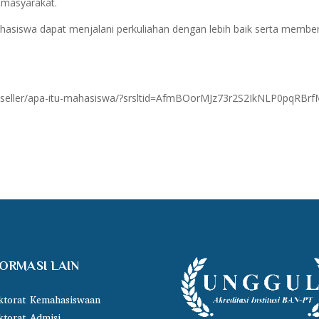
 masyarakat.
asiswa dapat menjalani perkuliahan dengan lebih baik serta membe
t-seller/apa-itu-mahasiswa/?srsltid=AfmBOorMJz73r2S2IkNLP0pqRBrf
FORMASI LAIN
ktorat Kemahasiswaan
ktorat Admisi