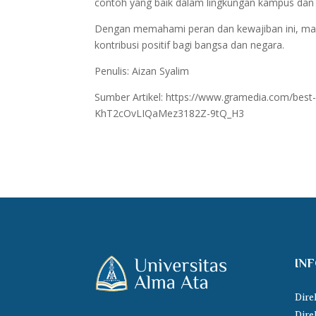
contoh yang baik dalam lingkungan kampus dan
Dengan memahami peran dan kewajiban ini, mah
kontribusi positif bagi bangsa dan negara.
Penulis: Aizan Syalim
Sumber Artikel: https://www.gramedia.com/bes
KhT2cOvLIQaMez3182Z-9tQ_H3
IN
Dire
Dire