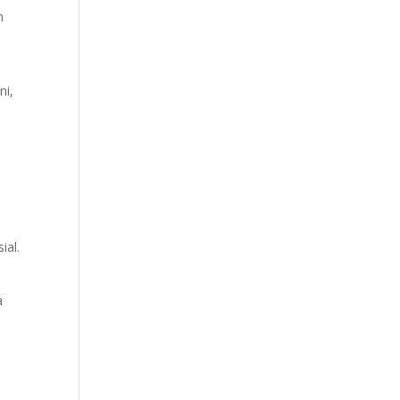
n
ni,
ial.
a
i