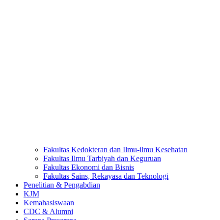
Fakultas Kedokteran dan Ilmu-ilmu Kesehatan
Fakultas Ilmu Tarbiyah dan Keguruan
Fakultas Ekonomi dan Bisnis
Fakultas Sains, Rekayasa dan Teknologi
Penelitian & Pengabdian
KJM
Kemahasiswaan
CDC & Alumni