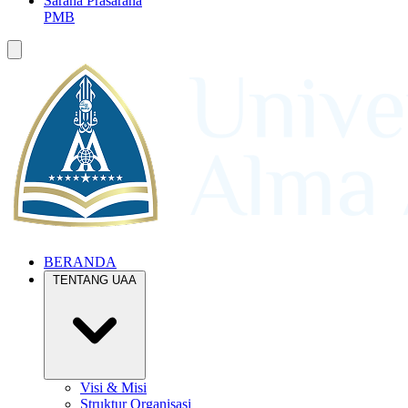
Sarana Prasarana
PMB
BERANDA
TENTANG UAA
Visi & Misi
Struktur Organisasi