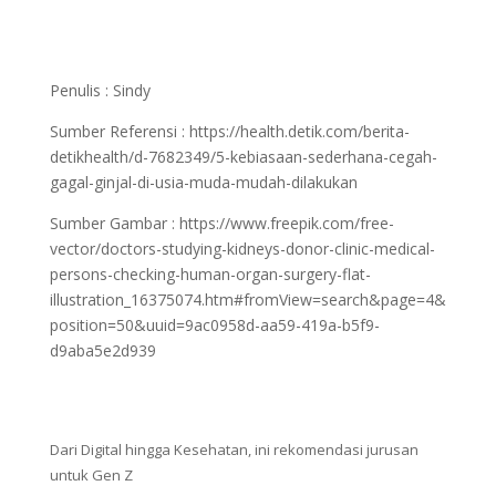
Penulis : Sindy
Sumber Referensi :
https://health.detik.com/berita-
detikhealth/d-7682349/5-kebiasaan-sederhana-cegah-
gagal-ginjal-di-usia-muda-mudah-dilakukan
Sumber Gambar :
https://www.freepik.com
/free-
vector/doctors-studying-kidneys-donor-clinic-medical-
persons-checking-human-organ-surgery-flat-
illustration_16375074.htm#fromView=search&page=4&
position=50&uuid=9ac0958d-aa59-419a-b5f9-
d9aba5e2d939
Dari Digital hingga Kesehatan, ini rekomendasi jurusan
untuk Gen Z